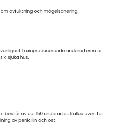
såsom avfuktning och mögelsanering.
e vanligast toxinproducerande underarterna är
. sjuka hus.
m består av ca. 150 underarter. Kallas även för
ing av penicillin och ost.