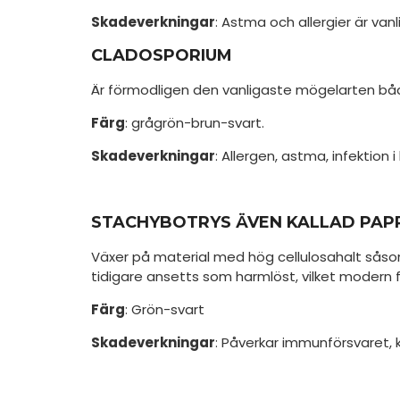
Skadeverkningar
: Astma och allergier är vanl
CLADOSPORIUM
Är förmodligen den vanligaste mögelarten båd
Färg
: grågrön-brun-svart.
Skadeverkningar
: Allergen, astma, infektion 
STACHYBOTRYS ÄVEN KALLAD PAP
Växer på material med hög cellulosahalt såsom
tidigare ansetts som harmlöst, vilket modern f
Färg
: Grön-svart
Skadeverkningar
: Påverkar immunförsvaret, k