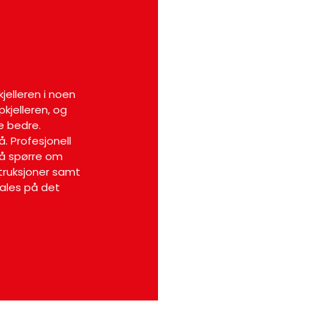
jelleren i noen
"Hyggelige og dyktige fagfolk som utførte i
pkjelleren, og
pent og effektivt. Bra kundebehandling ved 
e bedre.
Lars L
Kunde
å. Profesjonell
 å spørre om
struksjoner samt
ales på det