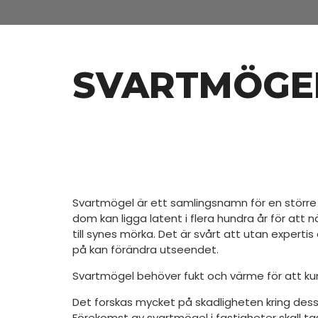
SVARTMÖGE
Svartmögel är ett samlingsnamn för en störr
dom kan ligga latent i flera hundra år för a
till synes mörka. Det är svårt att utan expertis
på kan förändra utseendet.
Svartmögel behöver fukt och värme för att kunn
Det forskas mycket på skadligheten kring de
Förekomst av svartmögel i fastigheter skall ta