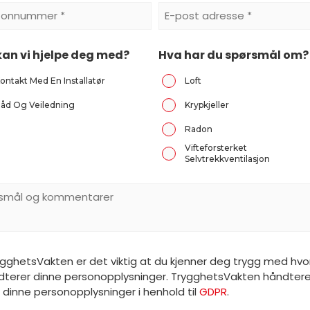
fonnummer
E-
Postadresse
an vi hjelpe deg med?
Hva har du spørsmål om?
*
ontakt Med En Installatør
Loft
åd Og Veiledning
Krypkjeller
Radon
Vifteforsterket
Selvtrekkventilasjon
smål
entarer
ygghetsVakten er det viktig at du kjenner deg trygg med hv
ndterer dinne personopplysninger. TrygghetsVakten håndtere
 dinne personopplysninger i henhold til
GDPR
.