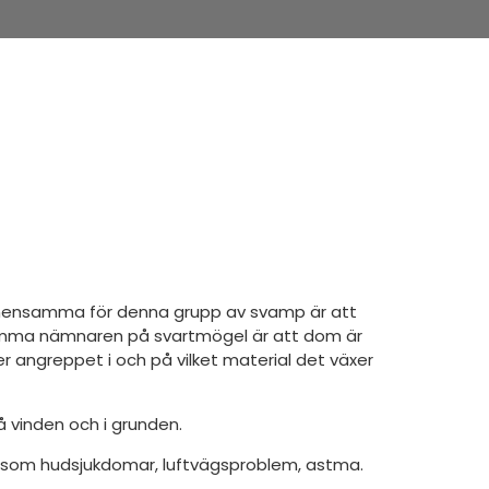
gemensamma för denna grupp av svamp är att
ensamma nämnaren på svartmögel är att dom är
ser angreppet i och på vilket material det växer
å vinden och i grunden.
såsom hudsjukdomar, luftvägsproblem, astma.