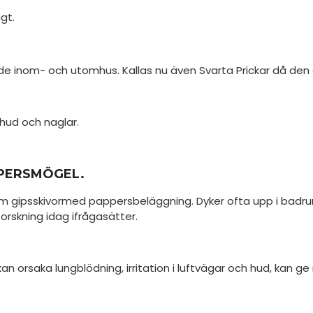
igt.
e inom- och utomhus. Kallas nu även Svarta Prickar då den 
i hud och naglar.
PERSMÖGEL.
 gipsskivormed pappersbeläggning. Dyker ofta upp i badrum d
orskning idag ifrågasätter.
an orsaka lungblödning, irritation i luftvägar och hud, kan ge 