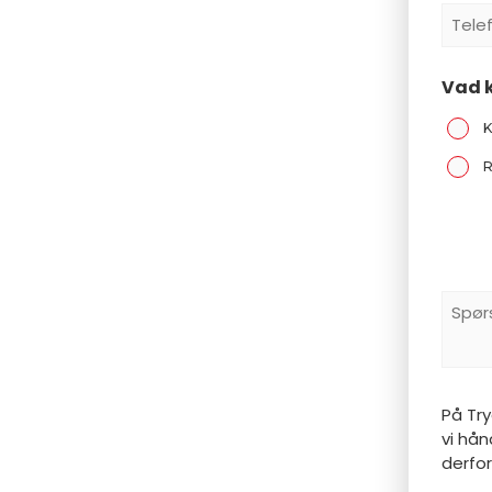
Tele
*
Vad k
K
R
Spør
Och
Komm
På Tr
vi hå
derfor