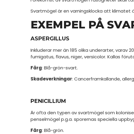
Svartmögel är en varningsklocka att klimatet 
EXEMPEL PÅ SV
ASPERGILLUS
Inkluderar mer än 185 olika underarter, varav
fumigatus, flavus, niger, versicolor. Kallas fö
Färg
: Blå-grön-svart.
Skadeverkningar
: Cancerframkallande, allergi,
PENICILLIUM
Är ofta den typen av svartmögel som kolonisera
penselmögel p.g.a. sporernas speciella uppbygg
Färg
: Blå-grön.