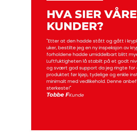
HVA SIER VÅRE
KUNDER?
"Etter at den hadde stått og gått i krypk
uker, bestilte jeg en ny inspeksjon av kry
forholdene hadde umiddelbart blitt my
Luftfuktigheten lå stabilt på et godt niv
og svært god support da jeg ringte for
produktet før kjøp, tydelige og enkle in
minimalt med vedlikehold. Denne anbef
sterkeste!"
Tobbe F
Kunde