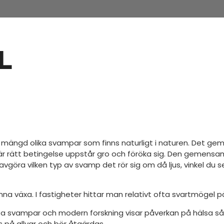
L
e mängd olika svampar som finns naturligt i naturen. Det 
tt när rätt betingelse uppstår gro och föröka sig. Den gem
 avgöra vilken typ av svamp det rör sig om då ljus, vinkel du 
a växa. I fastigheter hittar man relativt ofta svartmögel p
ssa svampar och modern forskning visar påverkan på hälsa 
s på allvar och bör åtgärdas.