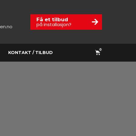
Få et tilbud
på installasjon?
en.no
0
KONTAKT / TILBUD