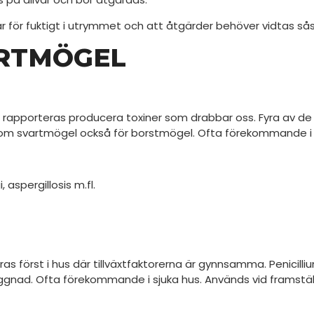
är för fuktigt i utrymmet och att åtgärder behöver vidtas 
ARTMÖGEL
 20 rapporteras producera toxiner som drabbar oss. Fyra av d
rutom svartmögel också för borstmögel. Ofta förekommande i s.k
 aspergillosis m.fl.
s först i hus där tillväxtfaktorerna är gynnsamma. Penicilliu
nad. Ofta förekommande i sjuka hus. Används vid framställn