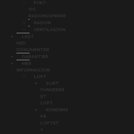
FUKT-
OG
RADONSSPERRE
RADON
VENTILASJON
LAST
NED
DOKUMENTER
GARANTIER
MER
INFORMASJON
LOFT
SLIKT
FUNGERER
ET
LOFT
KONDENS
PÅ
LOFTET
=