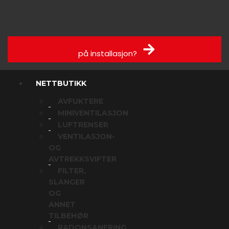
Få et tilbud
på installasjon?
NETTBUTIKK
AVFUKTERE
MINIVENTILASJON
LUFTRENSER
VENTILASJON-
OG
AVTREKKSVIFTER
FILTER,
SLANGER
OG
ANNET
TILBEHØR
RADONSANERING