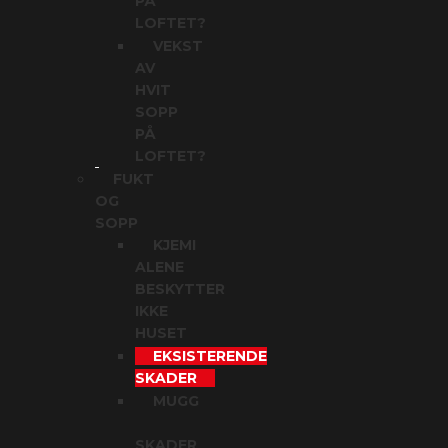
PÅ
LOFTET?
VEKST
AV
HVIT
SOPP
PÅ
LOFTET?
FUKT
OG
SOPP
KJEMI
ALENE
BESKYTTER
IKKE
HUSET
EKSISTERENDE
SKADER
MUGG
SKADER