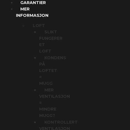
GARANTIER
MER
INFORMASJON
LOFT
SLIKT
FUNGERER
ET
LOFT
KONDENS
PÅ
LOFTET
=
MUGG
MER
VENTILASJON
=
MINDRE
MUGG?
KONTROLLERT
VENTILASJON