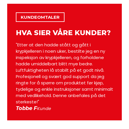
KUNDEOMTALER
HVA SIER VÅRE KUNDER?
"Etter at den hadde stått og gått i
"Hygg
krypkjelleren i noen uker, bestilte jeg en ny
instal
inspeksjon av krypkjelleren, og forholdene
kunde
hadde umiddelbart blitt mye bedre.
Lars
Luftfuktigheten lå stabilt på et godt nivå.
Profesjonell og svært god support da jeg
ringte for å spørre om produktet før kjøp,
tydelige og enkle instruksjoner samt minimalt
med vedlikehold. Denne anbefales på det
sterkeste!"
Tobbe F
Kunde