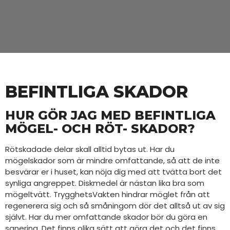
BEFINTLIGA SKADOR
HUR GÖR JAG MED BEFINTLIGA
MÖGEL- OCH RÖT- SKADOR?
Rötskadade delar skall alltid bytas ut. Har du
mögelskador som är mindre omfattande, så att de inte
besvärar er i huset, kan nöja dig med att tvätta bort det
synliga angreppet. Diskmedel är nästan lika bra som
mögeltvätt. TrygghetsVakten hindrar möglet från att
regenerera sig och så småningom dör det alltså ut av sig
självt. Har du mer omfattande skador bör du göra en
sanering. Det finns olika sätt att göra det och det finns