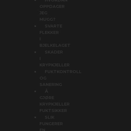
HVORDAN
OPPDAGER
JEG
MUGG?
SVARTE
FLEKKER
I
BJELKELAGET
SKADER
I
KRYPKJELLER
FUKTKONTROLL
OG
SANERING
Å
GJØRE
KRYPKJELLER
FUKTSIKKER
SLIK
FUNGERER
EN