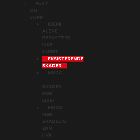
FUKT
OG
SOPP
KJEMI
ALENE
BESKYTTER
IKKE
HUSET
EKSISTERENDE
SKADER
MUGG
SKADER
FOR
LIVET
MUGG
MER
SKADELIG
ENN
HVA