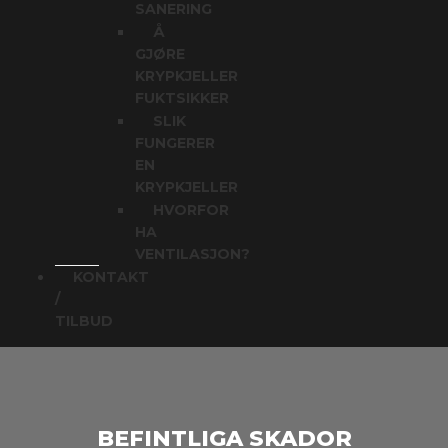
SANERING
Å
GJØRE
KRYPKJELLER
FUKTSIKKER
SLIK
FUNGERER
EN
KRYPKJELLER
HVORFOR
HA
VENTILASJON?
KONTAKT
/
TILBUD
BEFINTLIGA SKADOR