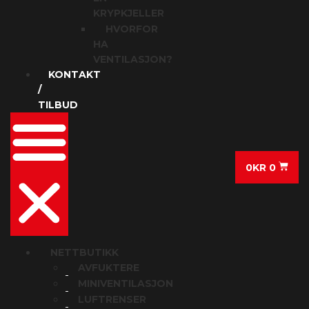
KRYPKJELLER
HVORFOR
HA
VENTILASJON?
KONTAKT
/
TILBUD
0
KR
0
NETTBUTIKK
AVFUKTERE
MINIVENTILASJON
LUFTRENSER