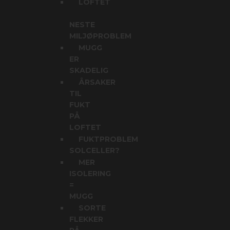
LOFTET
NESTE
MILJØPROBLEM
MUGG
ER
SKADELIG
ÅRSAKER
TIL
FUKT
PÅ
LOFTET
FUKTPROBLEM
SOLCELLER?
MER
ISOLERING
=
MUGG
SORTE
FLEKKER