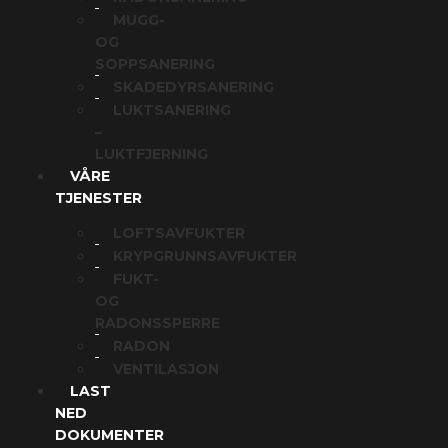
MUGG-
OG
SOPPSANERING
SKADEDYRSANERING
LUKTSANERING
–
LUKTFJERNING
VÅRE
TJENESTER
LOFTSAVFUKTER
KRYPGRUNNSAVFUKTER
FUKT-
OG
RADONSSPERRE
RADON
VENTILASJON
LAST
NED
DOKUMENTER