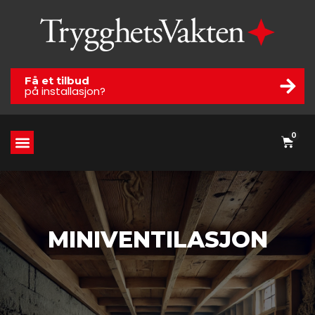
Få et tilbud
på installasjon?
0
MINIVENTILASJON