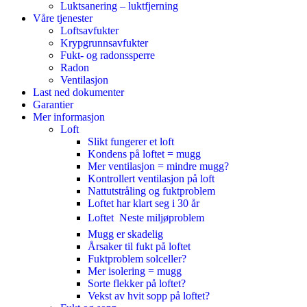
Luktsanering – luktfjerning
Våre tjenester
Loftsavfukter
Krypgrunnsavfukter
Fukt- og radonssperre
Radon
Ventilasjon
Last ned dokumenter
Garantier
Mer informasjon
Loft
Slikt fungerer et loft
Kondens på loftet = mugg
Mer ventilasjon = mindre mugg?
Kontrollert ventilasjon på loft
Nattutstråling og fuktproblem
Loftet har klart seg i 30 år
Loftet  Neste miljøproblem
Mugg er skadelig
Årsaker til fukt på loftet
Fuktproblem solceller?
Mer isolering = mugg
Sorte flekker på loftet?
Vekst av hvit sopp på loftet?