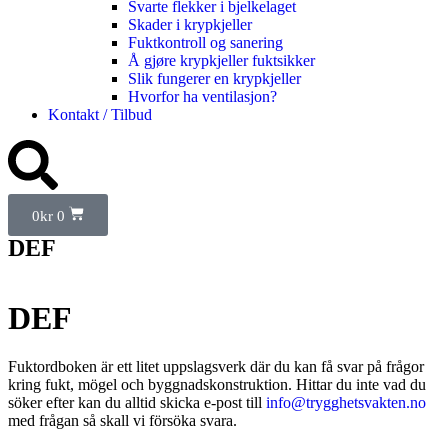
Svarte flekker i bjelkelaget
Skader i krypkjeller
Fuktkontroll og sanering
Å gjøre krypkjeller fuktsikker
Slik fungerer en krypkjeller
Hvorfor ha ventilasjon?
Kontakt / Tilbud
0
kr
0
DEF
DEF
Fuktordboken är ett litet uppslagsverk där du kan få svar på frågor
kring fukt, mögel och byggnadskonstruktion. Hittar du inte vad du
söker efter kan du alltid skicka e-post till
info@trygghetsvakten.no
med frågan så skall vi försöka svara.