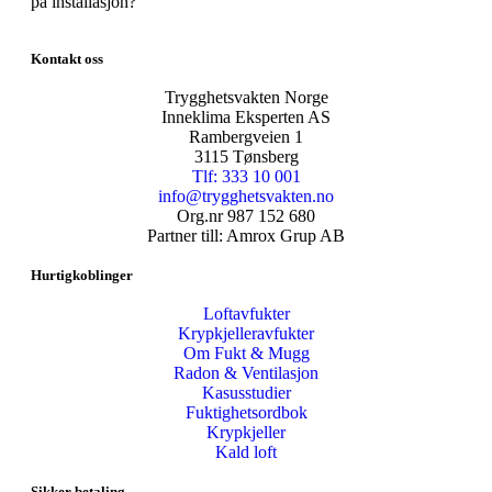
på installasjon?
Kontakt oss
Trygghetsvakten Norge
Inneklima Eksperten AS
Rambergveien 1
3115 Tønsberg
Tlf: 333 10 001
info@trygghetsvakten.no
Org.nr 987 152 680
Partner till: Amrox Grup AB
Hurtigkoblinger
Loftavfukter
Krypkjelleravfukter
Om Fukt & Mugg
Radon & Ventilasjon
Kasusstudier
Fuktighetsordbok
Krypkjeller
Kald loft
Sikker betaling