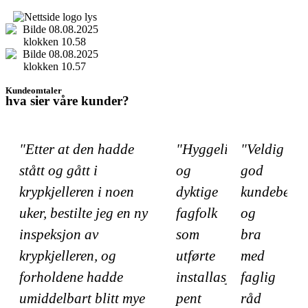
Kundeomtaler
hva sier våre kunder?
"Etter at den hadde
"Hyggelige
"Veldig
stått og gått i
og
god
krypkjelleren i noen
dyktige
kundebeha
uker, bestilte jeg en ny
fagfolk
og
inspeksjon av
som
bra
krypkjelleren, og
utførte
med
forholdene hadde
installasjon
faglig
umiddelbart blitt mye
pent
råd