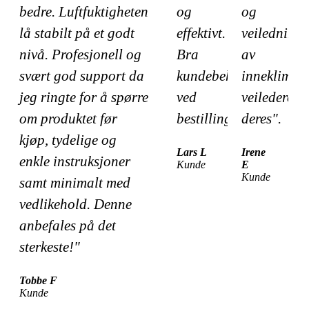
bedre. Luftfuktigheten
og
og
lå stabilt på et godt
effektivt.
veiledning
nivå. Profesjonell og
Bra
av
svært god support da
kundebehandling
inneklima
jeg ringte for å spørre
ved
veilederen
om produktet før
bestilling"
deres".
kjøp, tydelige og
Lars L
Irene
enkle instruksjoner
Kunde
E
Kunde
samt minimalt med
vedlikehold. Denne
anbefales på det
sterkeste!"
Tobbe F
Kunde