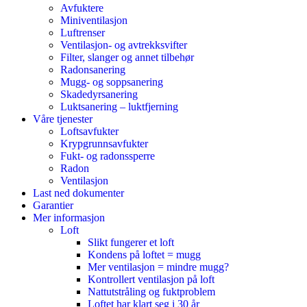
Avfuktere
Miniventilasjon
Luftrenser
Ventilasjon- og avtrekksvifter
Filter, slanger og annet tilbehør
Radonsanering
Mugg- og soppsanering
Skadedyrsanering
Luktsanering – luktfjerning
Våre tjenester
Loftsavfukter
Krypgrunnsavfukter
Fukt- og radonssperre
Radon
Ventilasjon
Last ned dokumenter
Garantier
Mer informasjon
Loft
Slikt fungerer et loft
Kondens på loftet = mugg
Mer ventilasjon = mindre mugg?
Kontrollert ventilasjon på loft
Nattutstråling og fuktproblem
Loftet har klart seg i 30 år