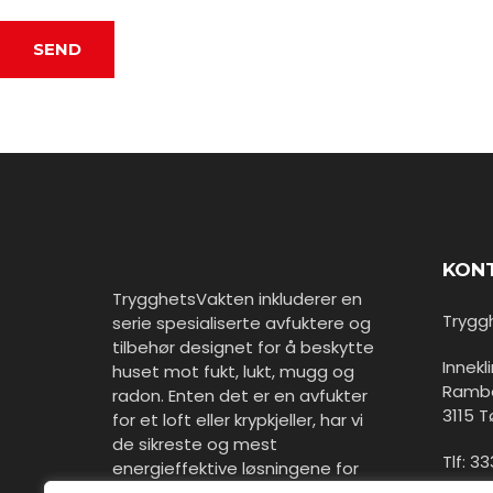
KON
TrygghetsVakten inkluderer en
Trygg
serie spesialiserte avfuktere og
tilbehør designet for å beskytte
Innek
huset mot fukt, lukt, mugg og
Rambe
radon. Enten det er en avfukter
3115 
for et loft eller krypkjeller, har vi
de sikreste og mest
Tlf: 33
energieffektive løsningene for
deg.