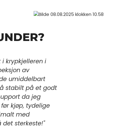
KUNDER?
i krypkjelleren i
"Hyggelige og dyktige
speksjon av
installasjon pent og 
dde umiddelbart
ved bestilling"
lå stabilt på et godt
Lars L
support da jeg
Kunde
før kjøp, tydelige
nimalt med
 det sterkeste!"