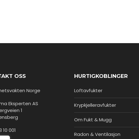
TAKT OSS
HURTIGKOBLINGER
hetsvakten Norge
Loftavfukter
lima Eksperten AS
Krypkjelleravfukter
rgveien 1
Tønsberg
Om Fukt & Mugg
3 10 001
Radon & Ventilasjon