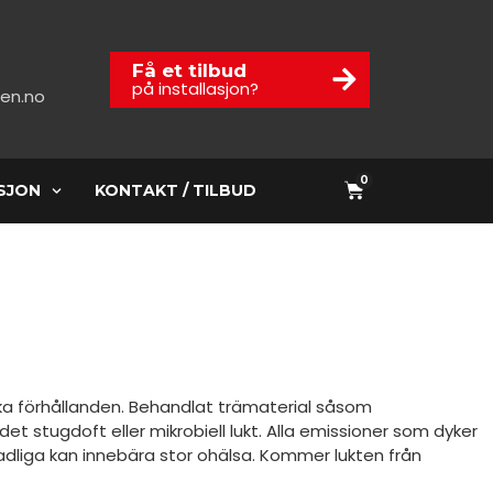
Få et tilbud
på installasjon?
en.no
0
SJON
KONTAKT / TILBUD
olika förhållanden. Behandlat trämaterial såsom
det stugdoft eller mikrobiell lukt. Alla emissioner som dyker
kadliga kan innebära stor ohälsa. Kommer lukten från