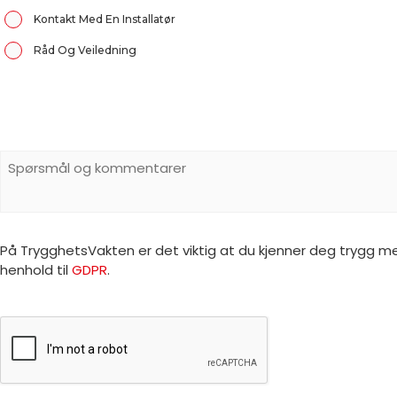
Kontakt Med En Installatør
Råd Og Veiledning
Spørsmål
Och
Kommentarer
På TrygghetsVakten er det viktig at du kjenner deg trygg m
henhold til
GDPR
.