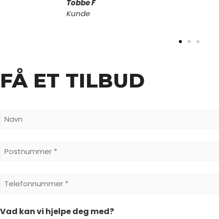
Tobbe F
Kunde
FÅ ET TILBUD
Navn
*
Postnummer
*
Telefonnummer
*
Vad kan vi hjelpe deg med?