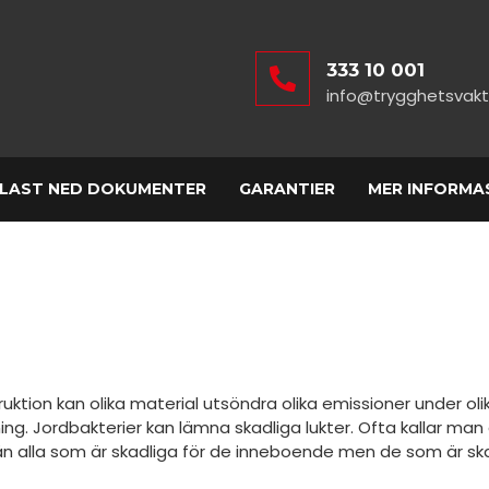
333 10 001
info@trygghetsvakt
LAST NED DOKUMENTER
GARANTIER
MER INFORMA
nstruktion kan olika material utsöndra olika emissioner under 
ing. Jordbakterier kan lämna skadliga lukter. Ofta kallar man 
 från alla som är skadliga för de inneboende men de som är s