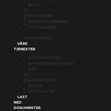
MUGG-
OG
SOPPSANERING
SKADEDYRSANERING
LUKTSANERING
–
LUKTFJERNING
VÅRE
TJENESTER
LOFTSAVFUKTER
KRYPGRUNNSAVFUKTER
FUKT-
OG
RADONSSPERRE
RADON
VENTILASJON
LAST
NED
DOKUMENTER