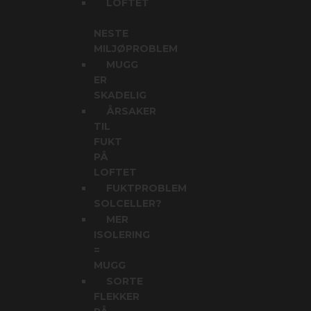
LOFTET
NESTE
MILJØPROBLEM
MUGG
ER
SKADELIG
ÅRSAKER
TIL
FUKT
PÅ
LOFTET
FUKTPROBLEM
SOLCELLER?
MER
ISOLERING
=
MUGG
SORTE
FLEKKER