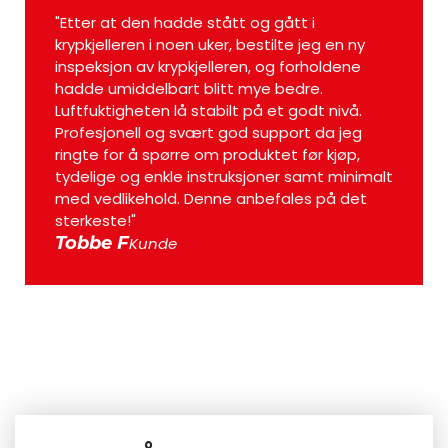
"Etter at den hadde stått og gått i
"Hygg
krypkjelleren i noen uker, bestilte jeg en ny
instal
inspeksjon av krypkjelleren, og forholdene
kunde
hadde umiddelbart blitt mye bedre.
Lars
Luftfuktigheten lå stabilt på et godt nivå.
Profesjonell og svært god support da jeg
ringte for å spørre om produktet før kjøp,
tydelige og enkle instruksjoner samt minimalt
med vedlikehold. Denne anbefales på det
sterkeste!"
Tobbe F
Kunde