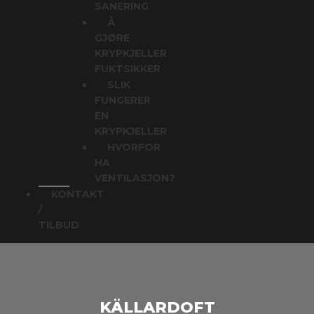
SANERING
Å
GJØRE
KRYPKJELLER
FUKTSIKKER
SLIK
FUNGERER
EN
KRYPKJELLER
HVORFOR
HA
VENTILASJON?
KONTAKT
/
TILBUD
KÄLLARDOFT