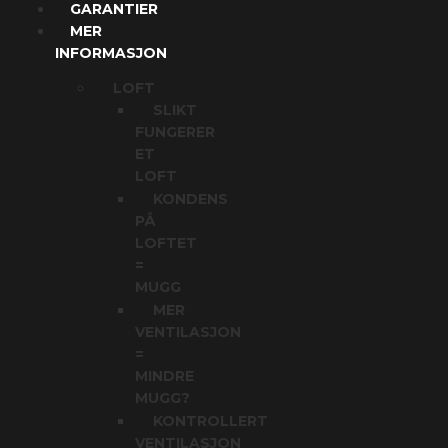
GARANTIER
MER
INFORMASJON
LOFT
SLIKT
FUNGERER
ET
LOFT
KONDENS
PÅ
LOFTET
=
MUGG
MER
VENTILASJON
=
MINDRE
MUGG?
KONTROLLERT
VENTILASJON