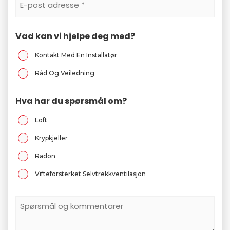
E-
Postadresse
*
Vad kan vi hjelpe deg med?
Kontakt Med En Installatør
Råd Og Veiledning
Hva har du spørsmål om?
Loft
Krypkjeller
Radon
Vifteforsterket Selvtrekkventilasjon
Spørsmål
Och