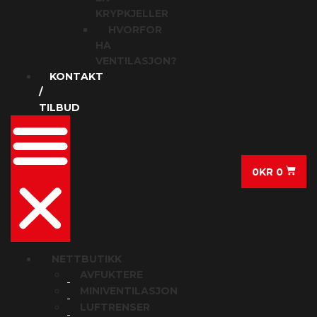
KRYPKJELLER
HVORFOR
HA
VENTILASJON?
KONTAKT
/
TILBUD
0
KR
0
NETTBUTIKK
AVFUKTERE
MINIVENTILASJON
LUFTRENSER