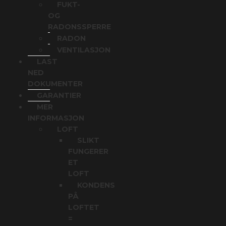
FUKT-
OG
RADONSSPERRE
RADON
VENTILASJON
LAST
NED
DOKUMENTER
GARANTIER
MER
INFORMASJON
LOFT
SLIKT
FUNGERER
ET
LOFT
KONDENS
PÅ
LOFTET
=