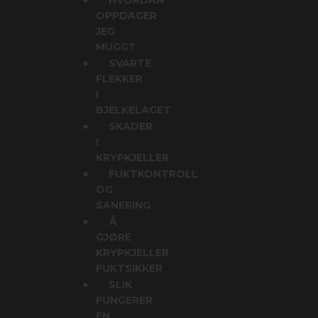
HVORDAN
OPPDAGER
JEG
MUGG?
SVARTE
FLEKKER
I
BJELKELAGET
SKADER
I
KRYPKJELLER
FUKTKONTROLL
OG
SANERING
Å
GJØRE
KRYPKJELLER
FUKTSIKKER
SLIK
FUNGERER
EN