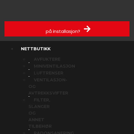
Få et tilbud
på installasjon?
NETTBUTIKK
AVFUKTERE
MINIVENTILASJON
LUFTRENSER
VENTILASJON-
OG
AVTREKKSVIFTER
FILTER,
SLANGER
OG
ANNET
TILBEHØR
RADONSANERING