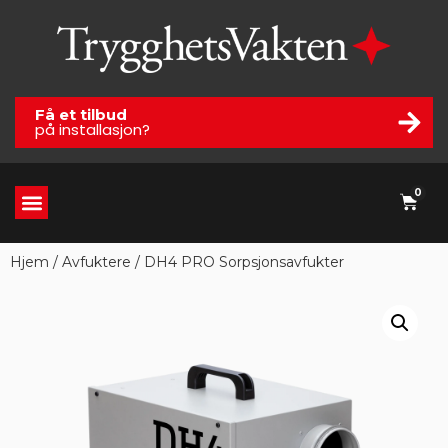
Få et tilbud
på installasjon?
0
Hjem
/
Avfuktere
/ DH4 PRO Sorpsjonsavfukter