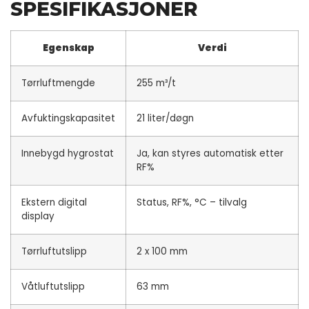
SPESIFIKASJONER
Egenskap
Verdi
Tørrluftmengde
255 m³/t
Avfuktingskapasitet
21 liter/døgn
Innebygd hygrostat
Ja, kan styres automatisk etter
RF%
Ekstern digital
Status, RF%, °C – tilvalg
display
Tørrluftutslipp
2 x 100 mm
Våtluftutslipp
63 mm