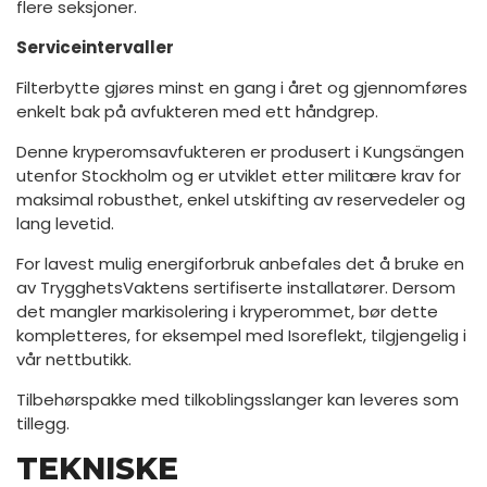
flere seksjoner.
Serviceintervaller
Filterbytte gjøres minst en gang i året og gjennomføres
enkelt bak på avfukteren med ett håndgrep.
Denne kryperomsavfukteren er produsert i Kungsängen
utenfor Stockholm og er utviklet etter militære krav for
maksimal robusthet, enkel utskifting av reservedeler og
lang levetid.
For lavest mulig energiforbruk anbefales det å bruke en
av TrygghetsVaktens sertifiserte installatører. Dersom
det mangler markisolering i kryperommet, bør dette
kompletteres, for eksempel med Isoreflekt, tilgjengelig i
vår nettbutikk.
Tilbehørspakke med tilkoblingsslanger kan leveres som
tillegg.
TEKNISKE