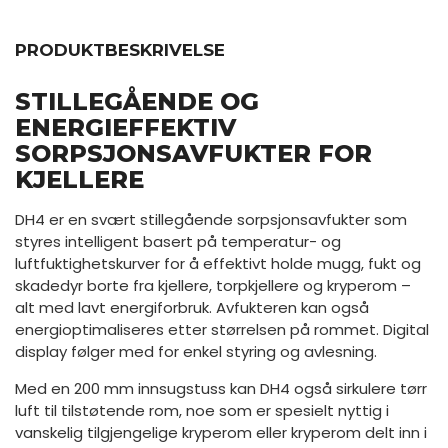
PRODUKTBESKRIVELSE
STILLEGÅENDE OG
ENERGIEFFEKTIV
SORPSJONSAVFUKTER FOR
KJELLERE
DH4 er en svært stillegående sorpsjonsavfukter som
styres intelligent basert på temperatur- og
luftfuktighetskurver for å effektivt holde mugg, fukt og
skadedyr borte fra kjellere, torpkjellere og kryperom –
alt med lavt energiforbruk. Avfukteren kan også
energioptimaliseres etter størrelsen på rommet. Digital
display følger med for enkel styring og avlesning.
Med en 200 mm innsugstuss kan DH4 også sirkulere tørr
luft til tilstøtende rom, noe som er spesielt nyttig i
vanskelig tilgjengelige kryperom eller kryperom delt inn i