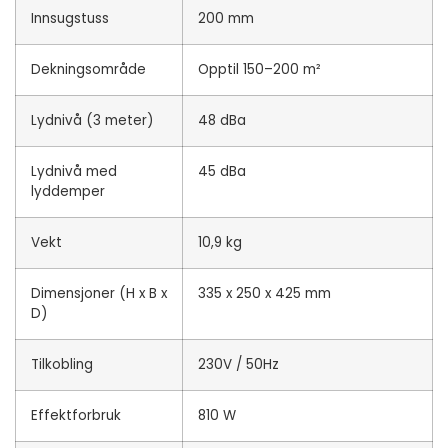
Innsugstuss
200 mm
Dekningsområde
Opptil 150–200 m²
Lydnivå (3 meter)
48 dBa
Lydnivå med
45 dBa
lyddemper
Vekt
10,9 kg
Dimensjoner (H x B x
335 x 250 x 425 mm
D)
Tilkobling
230V / 50Hz
Effektforbruk
810 W